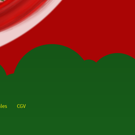
les
CGV